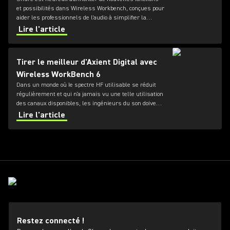
et possibilités dans Wireless Workbench, conçues pour
aider les professionnels de l'audio à simplifier la
gestion du spectre des fréquences HF, où que ce soit.
Lire l'article
Tirer le meilleur d'Axient Digital avec
Wireless WorkBench 6
Dans un monde où Ie spectre HF utilisable se réduit
régulièrement et qui n'a jamais vu une telle utilisation
des canaux disponibles, les ingénieurs du son doivent
passer de plus en plus de temps à gérer les
Lire l'article
environnements radio fréquence (RF) dans lesquels
ils évoluent.
Restez connecté !