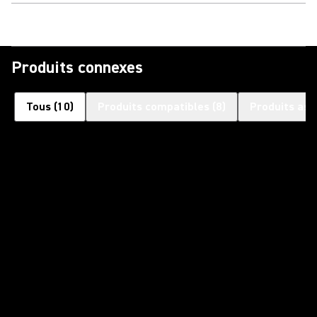
Produits connexes
Tous
(
10
)
Produits compatibles
(
8
)
Produits ass