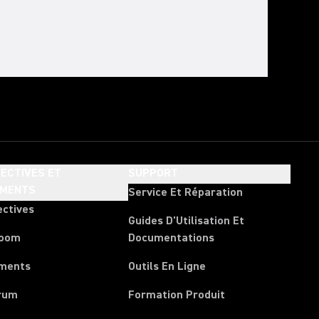
ECTIVES ET
SUPPORT
EMENTS
Service Et Réparation
ectives
Guides D'Utilisation Et
room
Documentations
ments
Outils En Ligne
rum
Formation Produit