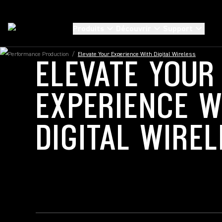
Produits
Découvrir
Support
Performance Production
/
Elevate Your Experience With Digital Wireless
ELEVATE YOUR
EXPERIENCE W
DIGITAL WIREL