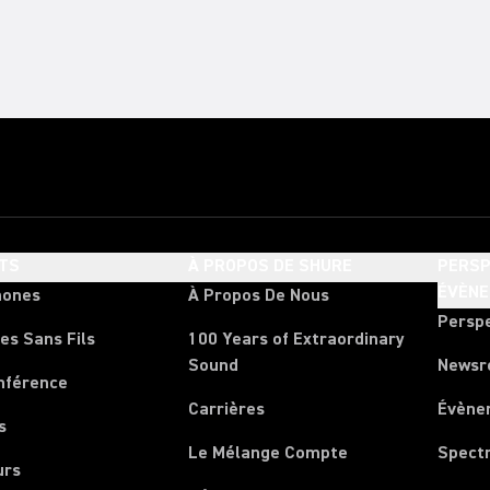
TS
À PROPOS DE SHURE
PERSP
ÉVÈN
hones
À Propos De Nous
Persp
es Sans Fils
100 Years of Extraordinary
Sound
News
nférence
Carrières
Évène
s
Le Mélange Compte
Spect
urs