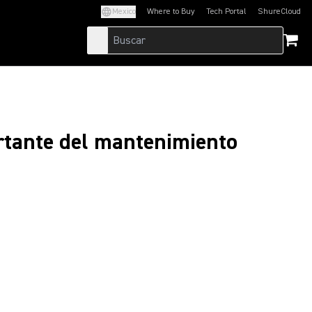
Mexico
Where to Buy
Tech Portal
ShureCloud
(Opens in a new tab)
(Opens in a new t
ortante del mantenimiento