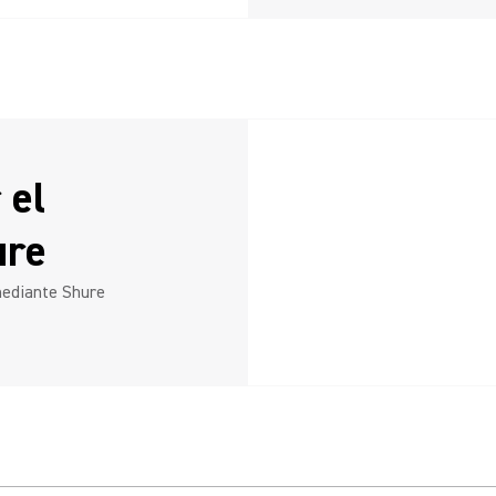
 el
ure
mediante Shure