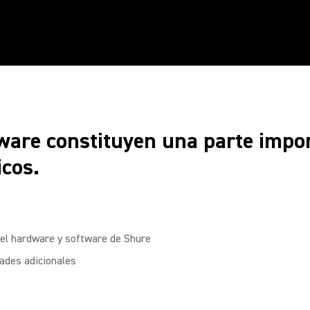
mware constituyen una parte imp
icos.
?
del hardware y software de Shure
dades adicionales