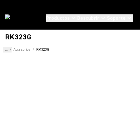
Productos
Descubrir
Soporte
RK323G
...
/
Accesorios
/
RK323G