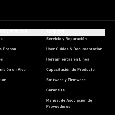
HTS Y EVENTOS
SOPORTE
ts
Servicio y Reparación
e Prensa
User Guides & Documentation
os
Herramientas en Línea
isión en Vivo
Capacitación de Producto
rum
Software y Firmware
Garantías
Manual de Asociación de
(Opens in a new tab)
Proveedores