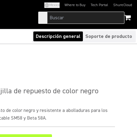
Mexico
Where to Buy
Tech Portal
ShureCloud
(Opens in a new tab)
(Opens in a new t
Descripción general
Soporte de producto
illa de repuesto de color negro
sto de color negro y resistente a abolladuras para los
cable SM58 y Beta 58A.