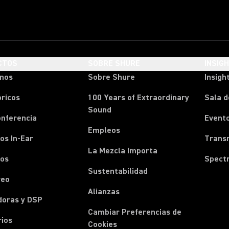
CTOS
SOBRE SHURE
INSIG
onos
Sobre Shure
Insigh
ricos
100 Years of Extraordinary
Sala d
Sound
onferencia
Event
Empleos
os In-Ear
Transm
La Mezcla Importa
nos
Spect
Sustentabilidad
reo
Alianzas
doras y DSP
Cambiar Preferencias de
rios
Cookies