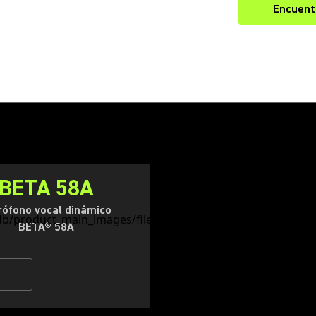
Encuentr
BETA 58A
rófono vocal dinámico
BETA® 58A