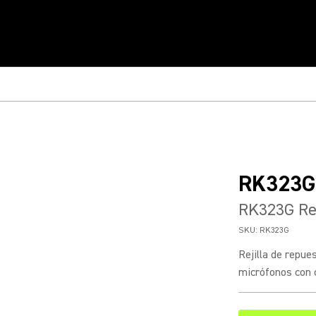
RK323G
RK323G Rej
SKU:
RK323G
Rejilla de repue
micrófonos con 