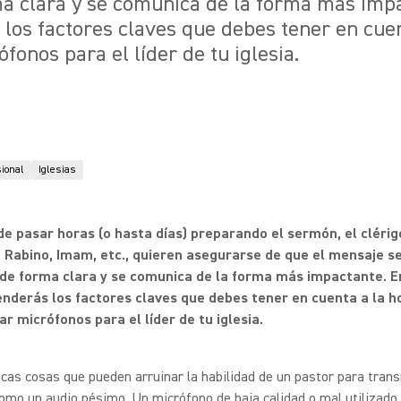
a clara y se comunica de la forma más impa
 los factores claves que debes tener en cuen
fonos para el líder de tu iglesia.
sional
Iglesias
e pasar horas (o hasta días) preparando el sermón, el clérigo
l Rabino, Imam, etc., quieren asegurarse de que el mensaje s
de forma clara y se comunica de la forma más impactante. E
enderás los factores claves que debes tener en cuenta a la h
ar micrófonos para el líder de tu iglesia.
cas cosas que pueden arruinar la habilidad de un pastor para trans
mo un audio pésimo. Un micrófono de baja calidad o mal utilizado