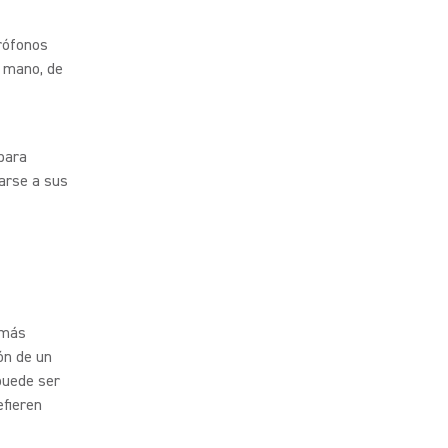
rófonos
 mano, de
para
arse a sus
 más
ón de un
puede ser
efieren