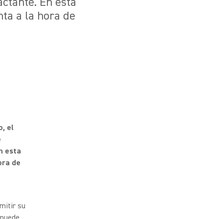
ctante. En esta
ta a la hora de
, el
e
n esta
ora de
mitir su
 puede