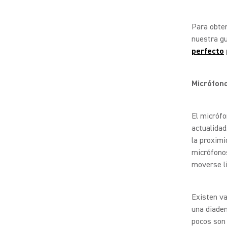
Para obte
nuestra g
perfecto
Micrófon
El micrófo
actualidad
la proximi
micrófono
moverse li
Existen va
una diade
pocos son