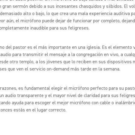
n gran sermón debido a sus incesantes chasquidos y silbidos. El v
demasiado alto o bajo, lo que crea una mala experiencia auditiva p
peor aún, el micrófono puede dejar de funcionar por completo, dejand
ompletamente inaudible para sus feligreses.
no del pastor es el más importante en una iglesia. Es el elemento v
audio para transmitir el mensaje a la congregación en vivo, a cual
sde otro templo, a los jóvenes que lo reciben en sus dispositivos 
eses que ven el servicio on-demand más tarde en la semana.
razones, es fundamental elegir el micrófono perfecto para su past
un audio transparente y el mayor nivel de claridad para sus feligres
ando ayuda para escoger el mejor micrófono con cable o inalámbric
tonces estás en el lugar correcto.