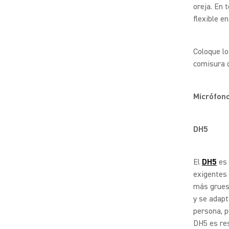
oreja. En 
flexible e
Coloque lo
comisura d
Micrófon
DH5
El
DH5
es 
exigentes 
más grues
y se adapt
persona, 
DH5 es res