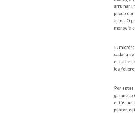
arruinar u
puede ser 
fieles. O 
mensaje c
El micrófo
cadena de 
escuche de
los feligr
Por estas 
garantice 
estás busc
pastor, en