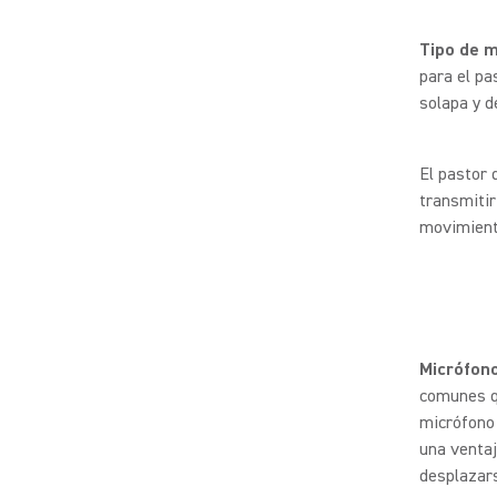
Tipo de 
para el pa
solapa y d
El pastor 
transmitir
movimiento
Micrófono
comunes qu
micrófono 
una ventaj
desplazars