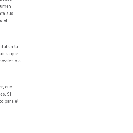
olumen
ara sus
o el
ital en la
quiera que
móviles o a
or, que
es. Si
o para el