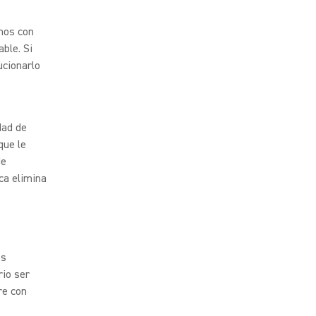
onos con
able. Si
ucionarlo
dad de
que le
de
ca elimina
os
rio ser
re con