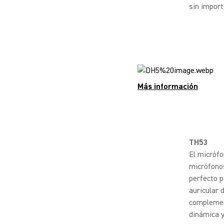
sin import
Más información
TH53
El micróf
micrófonos
perfecto p
auricular 
complement
dinámica y