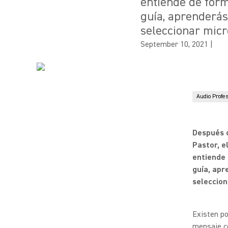
entiende de form
guía, aprenderás
seleccionar micró
September 10, 2021
|
Audio Profe
Después d
Pastor, e
entiende 
guía, apr
seleccion
Existen po
mensaje co