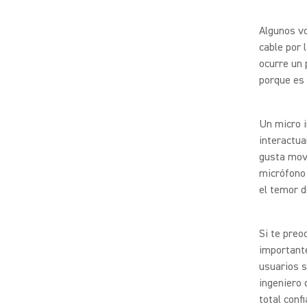
Algunos vo
cable por 
ocurre un 
porque es
Un micro i
interactua
gusta move
micrófono 
el temor d
Si te pre
important
usuarios s
ingeniero 
total conf