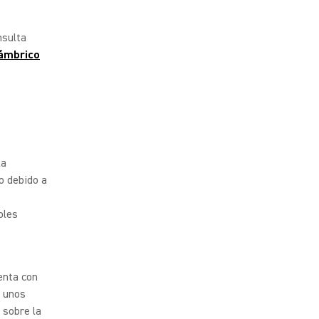
nsulta
lámbrico
la
o debido a
oles
enta con
e unos
 sobre la