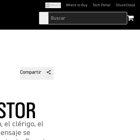
Mexico
Where to Buy
Tech Portal
ShureCloud
(Opens in a new tab)
(Opens in a new t
Compartir
STOR
el clérigo, el
mensaje se