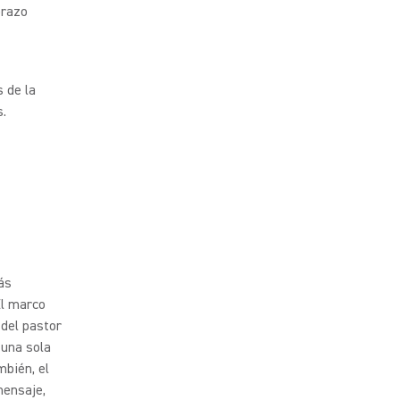
brazo
 de la
s.
ás
El marco
del pastor
 una sola
bién, el
mensaje,