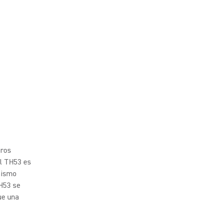
tros
el TH53 es
mismo
TH53 se
ue una