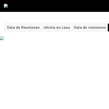
Tipos De Sala
/
Salas De Entrenamiento
Sala de Reuniones
oficina en casa
Sala de reuniones
COMUNICACIÓN CLARA
CON SOLUCIONES
AVANZADAS DE
VIDEOCONFERENCIA
Mejore la formación con las soluciones de colaboración de
Shure. Nuestros sistemas de videoconferencia y micrófono
avanzado para aulas garantizan un audio claro y profesional
para clases magistrales, debates grupales y sesiones