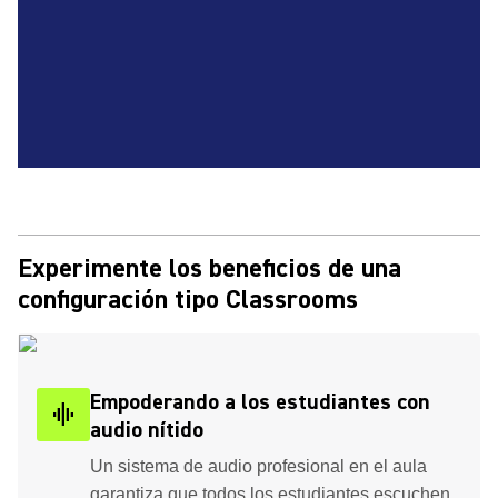
Experimente los beneficios de una
configuración tipo Classrooms
Empoderando a los estudiantes con
graphic_eq
audio nítido
Un sistema de audio profesional en el aula
garantiza que todos los estudiantes escuchen