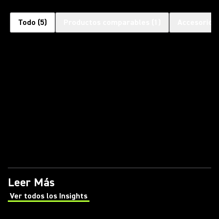
Todo
(
5
)
Productos comparables
(
1
)
Accesorios
Leer Más
Ver todos los Insights
(Opens in a new tab)