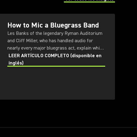
(Opens in a new tab)
How to Mic a Bluegrass Band
Les Banks of the legendary Ryman Auditorium
and Cliff Miller, who has handled audio for
nearly every major bluegrass act, explain which
mics and techniques deliver that pure acoustic
LEER ARTÍCULO COMPLETO (disponible en
sound from the stage to the audience.
inglés)