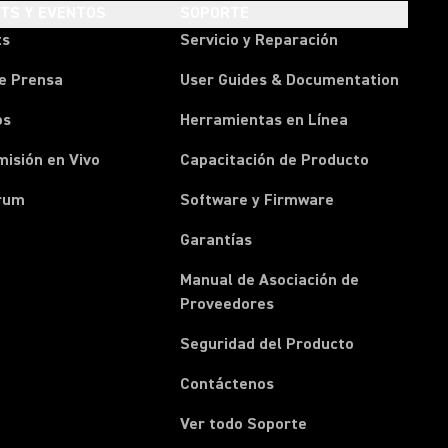
HTS Y EVENTOS
SOPORTE
ts
Servicio y Reparación
e Prensa
User Guides & Documentation
os
Herramientas en Línea
isión en Vivo
Capacitación de Producto
rum
Software y Firmware
Garantías
Manual de Asociación de
(Opens in a new tab)
Proveedores
Seguridad del Producto
(Opens in a new tab)
Contáctenos
Ver todo Soporte