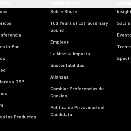
CTOS
SOBRE SHURE
INSIG
onos
Sobre Shure
Insigh
ricos
100 Years of Extraordinary
Sala d
Sound
onferencia
Event
Empleos
os In-Ear
Transm
La Mezcla Importa
nos
Spect
Sustentabilidad
reo
Alianzas
doras y DSP
Cambiar Preferencias de
rios
Cookies
re
Política de Privacidad del
Candidato
os los Productos