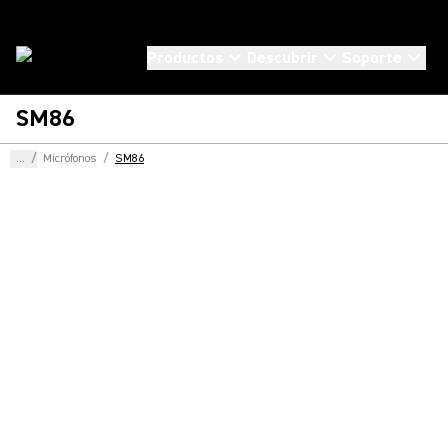
Productos
Descubrir
Soporte
SM86
...
/
Micrófonos
/
SM86