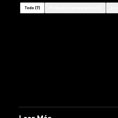
Todo
(
7
)
Productos comparables
(
3
)
Acc