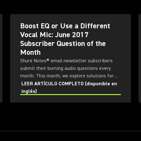
Boost EQ or Use a Different
Vocal Mic: June 2017
Subscriber Question of the
Month
Shure Notes® email newsletter subscribers
submit their burning audio questions every
month. This month, we explore solutions for
great vocals that don't quite cut through the
LEER ARTÍCULO COMPLETO (disponible en
mix.
inglés)