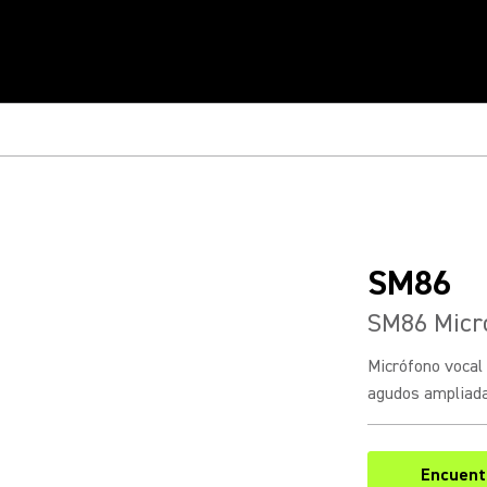
SM86
SM86 Micr
Micrófono vocal 
agudos ampliada 
Encuentr