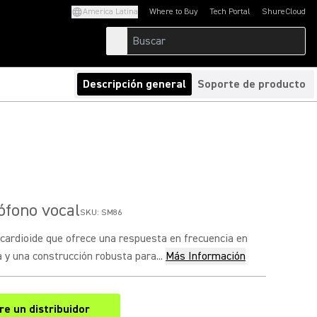
America Latina
Where to Buy
Tech Portal
ShureCloud
(Opens in a new tab)
(Opens in a new t
Descripción general
Soporte de producto
ófono vocal
SKU:
SM86
cardioide que ofrece una respuesta en frecuencia en
y una construcción robusta para...
Más Información
e un distribuidor
(Opens in a new tab)