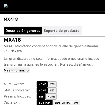
MX418
Descripción general
Soporte de producto
MX418
MX418 Micrófono condensador de cuello de ganso estándar
SKU:
MX418/C
Un gran discurso no solo informa, puede emocionar e incluso
transformar a quienes lo escuchan. Por eso, diseñamos...
Más Información
Mute Switch
:
NONE
YES
Status Indicator
:
NONE
LED
Preamp Included
:
YES
NONE
Cable Exit
:
BOTTOM
SIDE-OR-BOTTOM