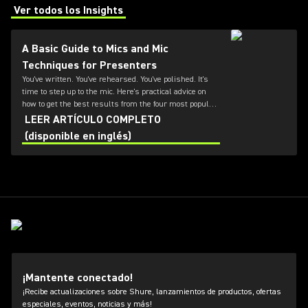
Ver todos los Insights
(Opens in a new tab)
A Basic Guide to Mics and Mic
Techniques for Presenters
You've written. You've rehearsed. You've polished. It's
time to step up to the mic. Here's practical advice on
how to get the best results from the four most popular
types of presentation microphones
LEER ARTÍCULO COMPLETO
(disponible en inglés)
¡Mantente conectado!
¡Recibe actualizaciones sobre Shure, lanzamientos de productos, ofertas
especiales, eventos, noticias y más!