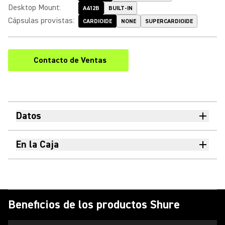
Desktop Mount
:
A412B
BUILT-IN
Cápsulas provistas
:
CARDIOIDE
NONE
SUPERCARDIOIDE
Contacto de Ventas
Datos
En la Caja
Beneficios de los productos Shure