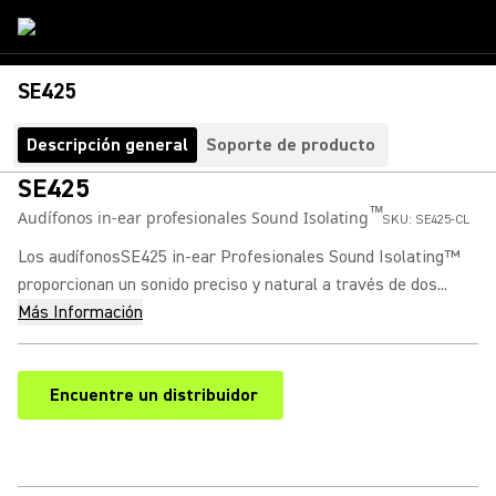
SE425
Descripción general
Soporte de producto
SE425
™
Audífonos in-ear profesionales Sound Isolating
SKU:
SE425-CL
Los audífonosSE425 in-ear Profesionales Sound Isolating™
proporcionan un sonido preciso y natural a través de dos...
Más Información
Encuentre un distribuidor
(Opens in a new tab)