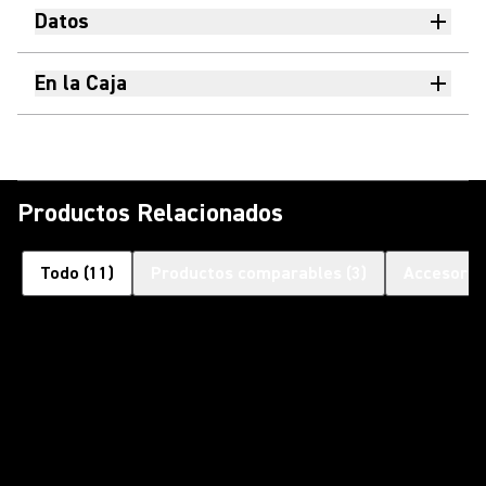
Datos
En la Caja
Productos Relacionados
Todo
(
11
)
Productos comparables
(
3
)
Accesorio