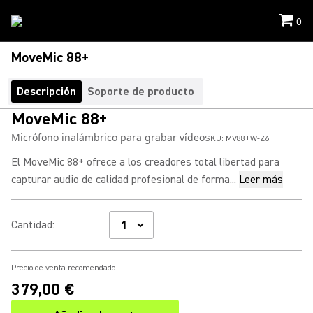
0
MoveMic 88+
Descripción
Soporte de producto
MoveMic 88+
Micrófono inalámbrico para grabar vídeo
SKU:
MV88+W-Z6
El MoveMic 88+ ofrece a los creadores total libertad para
capturar audio de calidad profesional de forma...
Leer más
Cantidad
:
Precio de venta recomendado
379,00 €