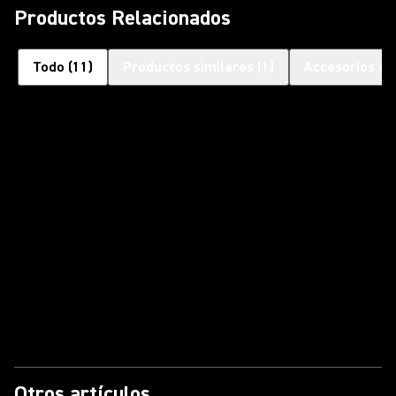
Productos Relacionados
Todo
(
11
)
Productos similares
(
1
)
Accesorios op
Otros artículos