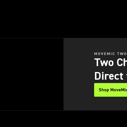
MOVEMIC TW
Two Ch
Direct
Shop MoveMi