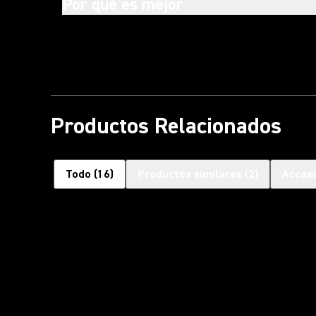
Por qué es mejor
Productos Relacionados
Todo
(
16
)
Productos similares
(
2
)
Acceso