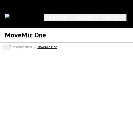
Productos
Descubrir
Soporte
MoveMic One
...
/
Microphones
/
MoveMic One