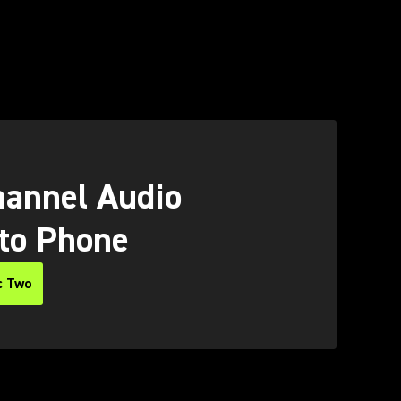
O
annel Audio
 to Phone
c Two