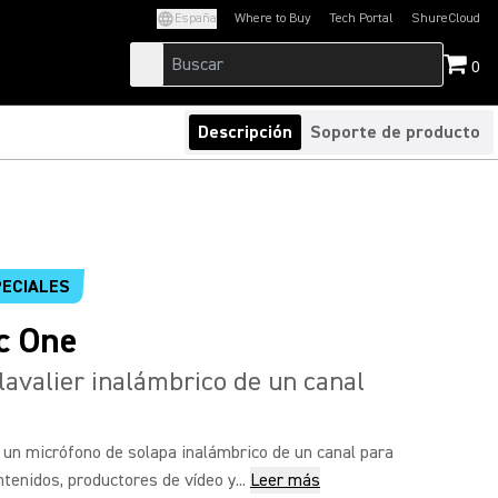
España
Where to Buy
Tech Portal
ShureCloud
(Opens in a new tab)
(Opens in a new t
0
Descripción
Soporte de producto
PECIALES
c One
lavalier inalámbrico de un canal
un micrófono de solapa inalámbrico de un canal para
tenidos, productores de vídeo y...
Leer más