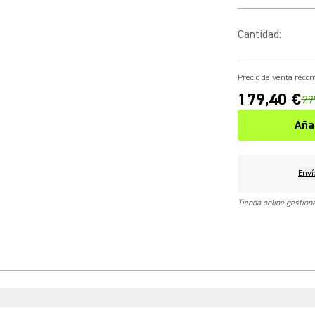
Cantidad
:
Precio de venta rec
179,40 €
29
Aña
Enví
Tienda online gestio