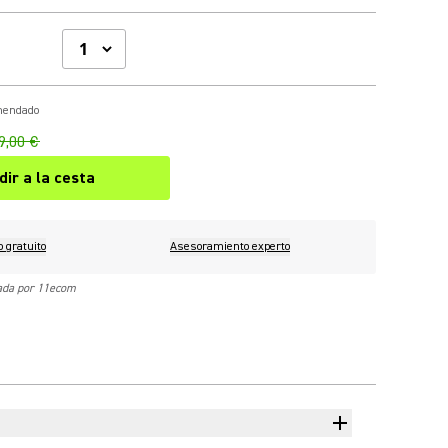
omendado
9,00 €
dir a la cesta
o gratuito
Asesoramiento experto
nada por 11ecom