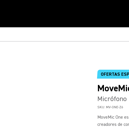
OFERTAS ES
MoveMi
Micrófono 
SKU:
MV-ONE-Z6
MoveMic One es 
creadores de con