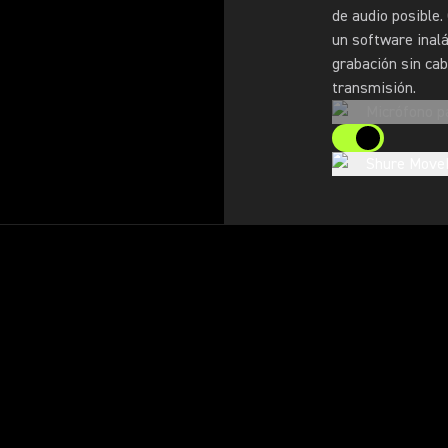
de audio posible.
un software inal
grabación sin cab
transmisión.
Micrófono p
Shure Move