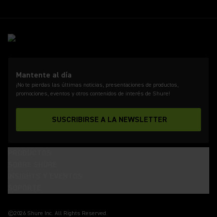
Mantente al día
¡No te pierdas las últimas noticias, presentaciones de productos,
promociones, eventos y otros contenidos de interés de Shure!
SUSCRIBIRSE A LA NEWSLETTER
PRODUCTOS
SOBRE SHURE
INSIGHTS Y EVENTOS
SOPORTE
(Opens in a new tab)
(Opens in a new tab)
(Opens in a new tab)
(Opens in a new tab)
(Opens in a new tab)
(Opens in a new tab)
(Opens in a new tab)
©2026 Shure Inc. All Rights Reserved.