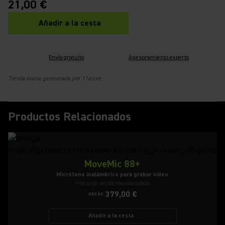
21,00 €
Añadir a la cesta
Envío gratuito
Asesoramiento experto
Tienda online gestionada por 11ecom
Productos Relacionados
MoveMic 88+
Micrófono inalámbrico para grabar vídeo
Precio de venta recomendado
379,00 €
DESDE
Añadir a la cesta