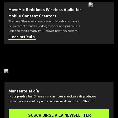
MoveMic Redefines Wireless Audio for
Mobile Content Creators
The new Shure wireless system MoveMic is here to
help content creators, videographers and journalists
unleash their creativity. Discover how this powerful
yet portable lavalier microphone is set to redefine
Leer artículo
mobile audio recording.
Mantente al día
¡No te pierdas las últimas noticias, presentaciones de productos,
promociones, eventos y otros contenidos de interés de Shure!
SUSCRIBIRSE A LA NEWSLETTER