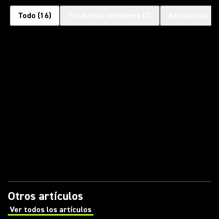
Todo
(
16
)
Productos similares
(
2
)
Accesorios op
Otros artículos
Ver todos los artículos
(Opens in a new tab)