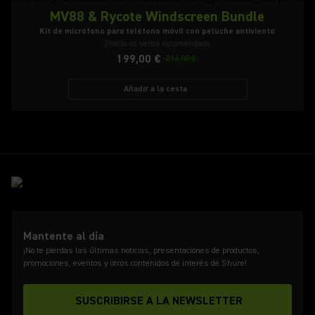
MV88 & Rycote Windscreen Bundle
Kit de micrófono para teléfono móvil con peluche antiviento
Precio de venta recomendado
199,00 €
214,00 €
Añadir a la cesta
Mantente al día
¡No te pierdas las últimas noticias, presentaciones de productos,
promociones, eventos y otros contenidos de interés de Shure!
SUSCRIBIRSE A LA NEWSLETTER