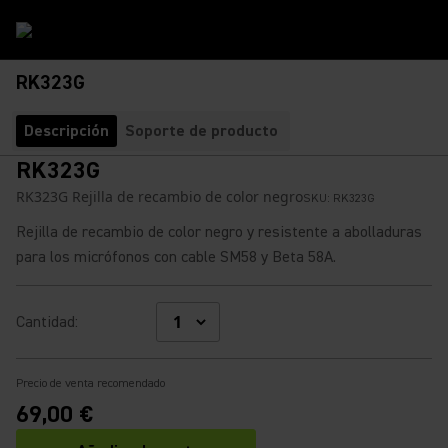
RK323G
Descripción
Soporte de producto
RK323G
RK323G Rejilla de recambio de color negro
SKU:
RK323G
Rejilla de recambio de color negro y resistente a abolladuras
para los micrófonos con cable SM58 y Beta 58A.
Cantidad
:
Precio de venta recomendado
69,00 €