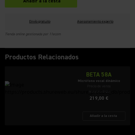
Añadir a la cesta
Envío gratuito
Asesoramiento experto
Tienda online gestionada por 11ecom
Productos Relacionados
BETA 58A
Micrófono vocal dinámico
Precio de venta
recomendado
219,00 €
Añadir a la cesta