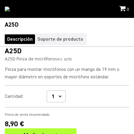
0
A25D
Descripción
Soporte de producto
A25D
A25D Pinza de micrófono
SKU:
A25D
Pinza para montar micrófonos con un mango de 19 mm o
mayor diámetro en soportes de micrófono estándar.
Cantidad
:
Precio de venta recomendado
8,90 €