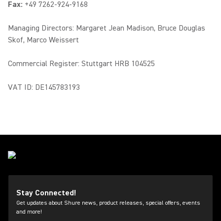
Fax:
+49 7262-924-9168
Managing Directors: Margaret Jean Madison, Bruce Douglas
Skof, Marco Weissert
Commercial Register: Stuttgart HRB 104525
VAT ID: DE145783193
Stay Connected!
Get updates about Shure news, product releases, special offers, events
and more!