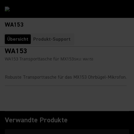
WA153
Übersicht
Produkt-Support
WA153
WA153 Transporttasche für MX153
SKU:
WA153
Robuste Transporttasche für das MX153 Ohrbügel-Mikrofon.
Verwandte Produkte