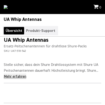
0
UA Whip Antennas
Übersicht
Produkt-Support
UA Whip Antennas
Ersatz-Peitschenantennen für drahtlose Shure-Packs
SKU:
UA7-518-542
Stelle sicher, dass dein Shure Drahtlossystem mit Shure UA
Peitschenantennen dauerhaft Höchstleistung bringt. Shure...
Mehr erfahren