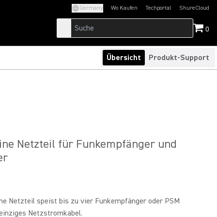
Germany
Wo Kaufen
Techportal
ShureCloud
(Opens in a new tab)
(Opens in a new t
0
Übersicht
Produkt-Support
ine Netzteil für Funkempfänger und
er
ne Netzteil speist bis zu vier Funkempfänger oder PSM
 einziges Netzstromkabel.