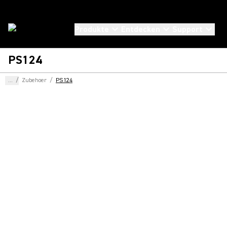
Produkte
Entdecken
Support
PS124
...
/
Zubehoer
/
PS124