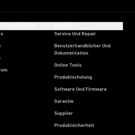
HTS UND EVENTS
SUPPORT
ts
Service Und Repair
e
Benutzerhandbücher Und
Dokumentation
s
Online Tools
rum
Produktschulung
Software Und Firmware
Garantie
(Opens in a new tab)
Supplier
Produktsicherheit