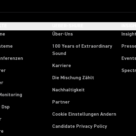
KTE
UEBER-SHURE
INSIG
one
Über-Uns
Insigh
steme
100 Years of Extraordinary
Press
Sound
onferenzen
Event
Karriere
rer
Spect
Die Mischung Zählt
er
Nachhaltigkeit
Monitoring
Partner
r Dsp
Cookie Einstellungen Andern
r
Candidate Privacy Policy
re