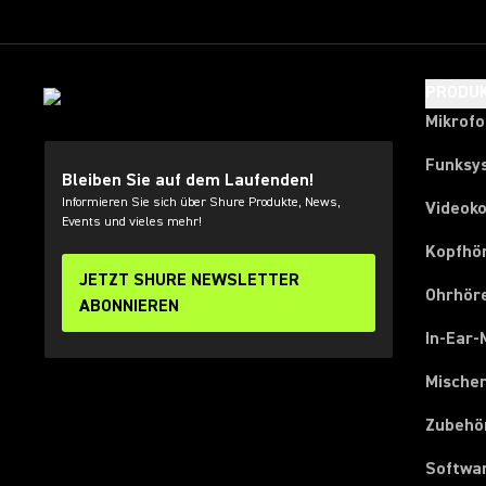
PRODU
Mikrof
Funksy
Bleiben Sie auf dem Laufenden!
Informieren Sie sich über Shure Produkte, News,
Videok
Events und vieles mehr!
Kopfhö
JETZT SHURE NEWSLETTER
Ohrhör
ABONNIEREN
In-Ear-
Mische
Zubehö
Softwa