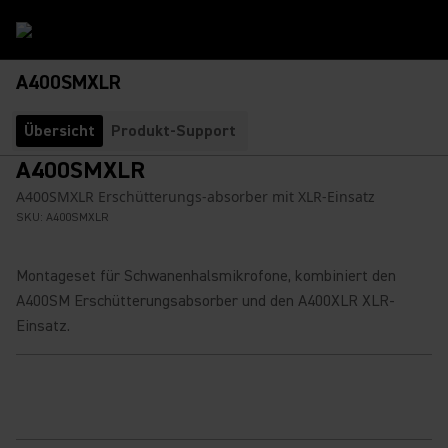
A400SMXLR
Übersicht
Produkt-Support
A400SMXLR
A400SMXLR Erschütterungs-absorber mit XLR-Einsatz
SKU:
A400SMXLR
Montageset für Schwanenhalsmikrofone, kombiniert den
A400SM Erschütterungsabsorber und den A400XLR XLR-
Einsatz.