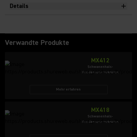
Details
Verwandte Produkte
MX412
Schwanenhals-
Kondensatormikrofon
Mehr erfahren
MX418
Schwanenhals-
Kondensatormikrofon