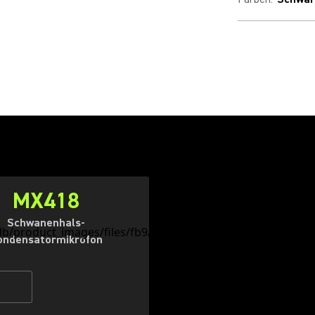
MX418
Schwanenhals-
ondensatormikrofon