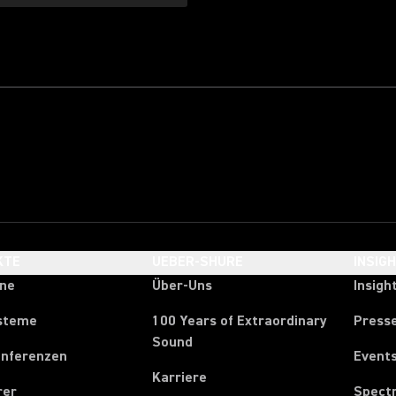
KTE
UEBER-SHURE
INSIG
one
Über-Uns
Insigh
steme
100 Years of Extraordinary
Press
Sound
onferenzen
Event
Karriere
rer
Spect