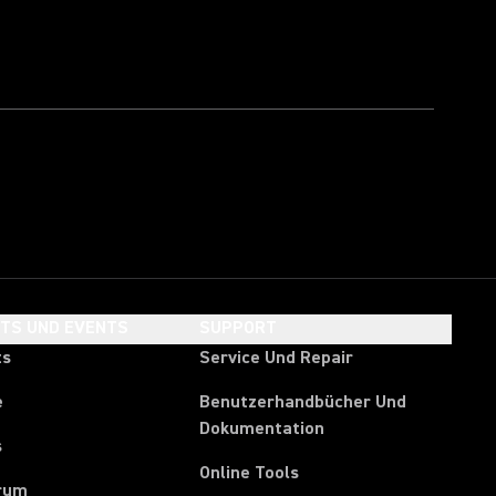
HTS UND EVENTS
SUPPORT
ts
Service Und Repair
e
Benutzerhandbücher Und
Dokumentation
s
Online Tools
rum