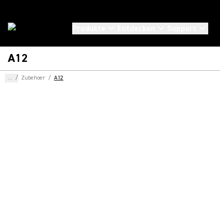
Produkte
Entdecken
Support
A12
...
/
Zubehoer
/
A12