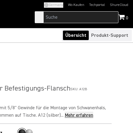
Germany
Wo Kaufen
Techportal
ShureCloud
(Opens in a new tab)
(Opens in a new t
0
Übersicht
Produkt-Support
r Befestigungs-Flansch
SKU:
A12B
 mit 5/8'' Gewinde für die Montage von Schwanenhals,
mmen auf Tische. A12 (silber)...
Mehr erfahren
z