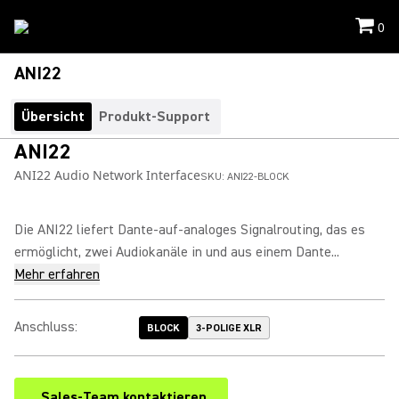
0
ANI22
Übersicht
Produkt-Support
ANI22
ANI22 Audio Network Interface
SKU:
ANI22-BLOCK
Die ANI22 liefert Dante-auf-analoges Signalrouting, das es
ermöglicht, zwei Audiokanäle in und aus einem Dante...
Mehr erfahren
Anschluss
:
BLOCK
3-POLIGE XLR
Sales-Team kontaktieren