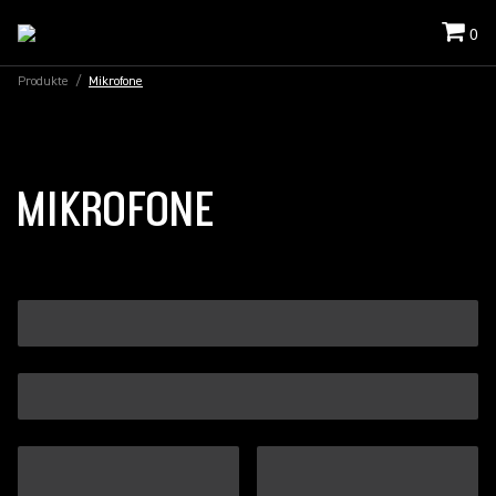
0
Produkte
/
Mikrofone
MIKROFONE