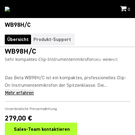
0
WB98H/C
Übersicht
Produkt-Support
WB98H/C
Sehr kompaktes Clip-Instrumentenmikrofon
SKU:
WB98H/C
Das Beta WB98H/C ist ein kompaktes, professionelles Clip-
On Instrumentenmikrofon der Spitzenklasse. Die...
Mehr erfahren
Unverbindliche Preisempfehlung
279,00 €
Sales-Team kontaktieren