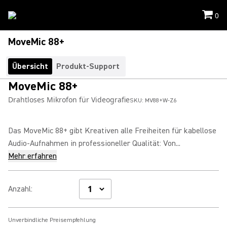
0
MoveMic 88+
Übersicht
Produkt-Support
MoveMic 88+
Drahtloses Mikrofon für Videografie
SKU:
MV88+W-Z6
Das MoveMic 88+ gibt Kreativen alle Freiheiten für kabellose
Audio-Aufnahmen in professioneller Qualität: Von...
Mehr erfahren
Anzahl
:
Unverbindliche Preisempfehlung