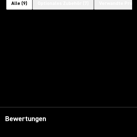
Alle
(
9
)
Optionales Zubehör
(
7
)
Verwandte Prod
Bewertungen