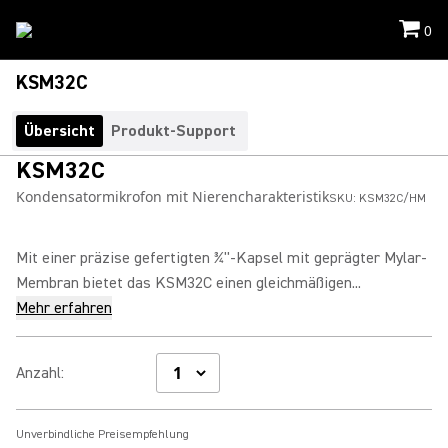
0
KSM32C
Übersicht
Produkt-Support
KSM32C
Kondensatormikrofon mit Nierencharakteristik
SKU:
KSM32C/HM
Mit einer präzise gefertigten ¾"-Kapsel mit geprägter Mylar-
Membran bietet das KSM32C einen gleichmäßigen...
Mehr erfahren
Anzahl
:
Unverbindliche Preisempfehlung