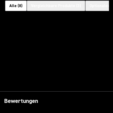
Alle
(
8
)
Vergleichbare Produkte
(
3
)
Optionales 
Bewertungen