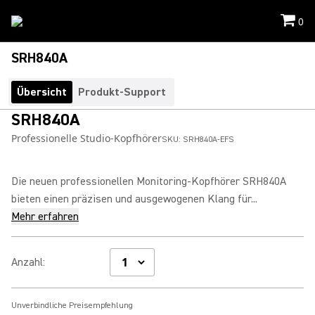
0
SRH840A
Übersicht
Produkt-Support
SRH840A
Professionelle Studio-Kopfhörer
SKU:
SRH840A-EFS
Die neuen professionellen Monitoring-Kopfhörer SRH840A
bieten einen präzisen und ausgewogenen Klang für...
Mehr erfahren
Anzahl
:
Unverbindliche Preisempfehlung