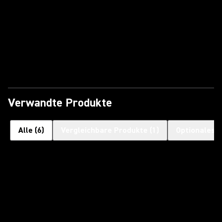
Video abspielen
Verwandte Produkte
Alle
(
6
)
Vergleichbare Produkte
(
1
)
Optionales 