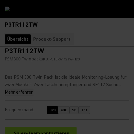
P3TR112TW
Übersicht
Produkt-Support
P3TR112TW
PSM300 Twinpack
SKU:
P3TERA112TW-H20
Das PSM 300 Twin Pack ist die ideale Monitoring-Lösung für
zwei Musiker: Zwei Taschenempfänger und SE112 Sound...
Mehr erfahren
Frequenzband
:
H20
K3E
S8
T11
Sales-Team kontaktieren