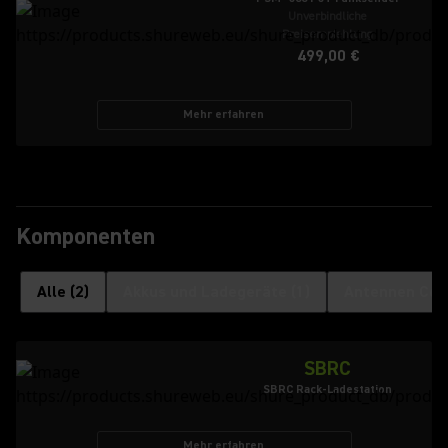
Unverbindliche
Preisempfehlung
499,00 €
Mehr erfahren
Komponenten
Alle
(
2
)
Akkus und Ladegeräte
(
1
)
Antennen Co
SBRC
SBRC Rack-Ladestation
Mehr erfahren