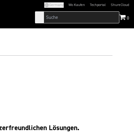
Germany
Wo Kaufen
Techportal
ShureCloud
(Opens in a new tab)
(Opens in a new t
0
zerfreundlichen Lösungen.