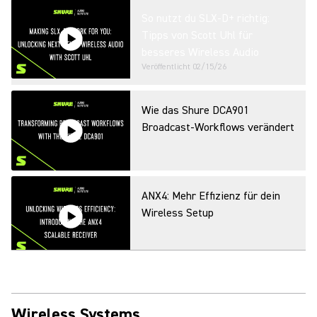
So nutzt du SLX-D+ richtig:
Tipps von Scott Uhl für
besseres Wireless Audio
Veröffentlicht
02/15/26
Wie das Shure DCA901
Broadcast-Workflows verändert
ANX4: Mehr Effizienz für dein
Wireless Setup
Shure Webinar: Wireless
Workbench Mobile
Wireless Systems