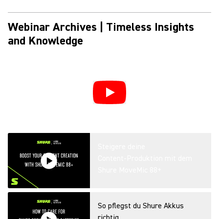
Workflow – Wireless
Workbench, Teil 1
Webinar Archives | Timeless Insights
and Knowledge
Steigere deine
Content‑Produktion mit dem
Shure MoveMic 88+
So pflegst du Shure Akkus
richtig