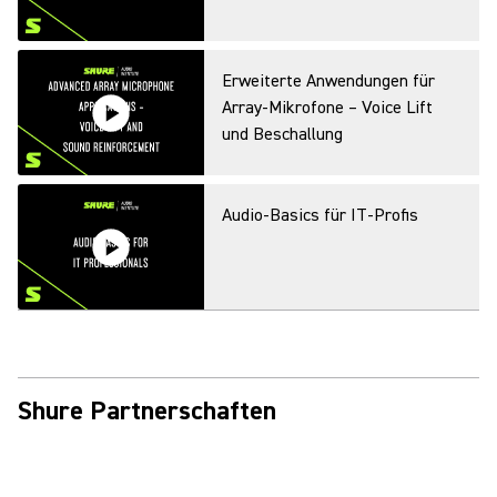
USA
SLX-D Digitales
Erweiterte Anwendungen für
Drahtlossystem
Array-Mikrofone – Voice Lift
und Beschallung
Smart Wireless
Audio-Basics für IT-Profis
Audio-Basics für IT Profis,
Teil 2
Shure Partnerschaften
Virtuelle Launch-Preview: