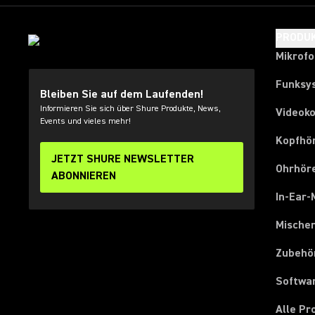
PRODU
Mikrof
Funksy
Bleiben Sie auf dem Laufenden!
Informieren Sie sich über Shure Produkte, News,
Videok
Events und vieles mehr!
Kopfhö
JETZT SHURE NEWSLETTER
Ohrhör
ABONNIEREN
In-Ear-
Mische
Zubehö
Softwa
Alle P