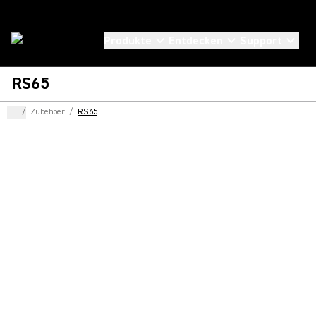
Produkte
Entdecken
Support
RS65
...
/
Zubehoer
/
RS65