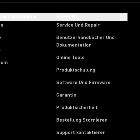
HTS UND EVENTS
SUPPORT
ts
Service Und Repair
e
Benutzerhandbücher Und
Dokumentation
s
Online Tools
rum
Produktschulung
Software Und Firmware
Garantie
Produktsicherheit
(Opens in a ne
Bestellung Stornieren
Support kontaktieren