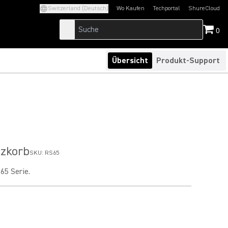
Switzerland (Deutsch)
Wo Kaufen
Techportal
ShureCloud
(Opens in a new tab)
(Opens in a new t
0
Übersicht
Produkt-Support
tzkorb
SKU:
RS65
65 Serie.