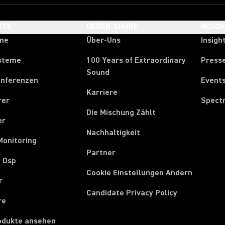
KTE
UEBER-SHURE
INSIG
one
Über-Uns
Insigh
steme
100 Years of Extraordinary
Press
Sound
onferenzen
Event
Karriere
rer
Spect
Die Mischung Zählt
er
Nachhaltigkeit
Monitoring
Partner
r Dsp
Cookie Einstellungen Andern
r
Candidate Privacy Policy
re
rodukte ansehen