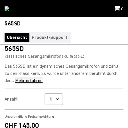
0
565SD
Übersicht
Produkt-Support
565SD
Klassisches Gesangsmikrofon
SKU:
565SD-LC
Das 565SD ist ein dynamisches Gesangsmikrofon und zählt
zu den Klassikern. Es wurde unter anderem berühmt durch
den...
Mehr erfahren
Anzahl
:
Unverbindliche Preisempfehlung
CHF 145.00