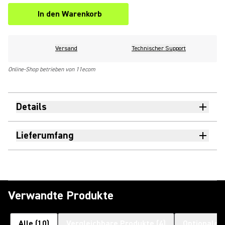
In den Warenkorb
Versand
Technischer Support
Online-Shop betrieben von 11ecom
Details
Lieferumfang
Verwandte Produkte
Alle
(
10
)
Vergleichbare Produkte
(
4
)
Optionales