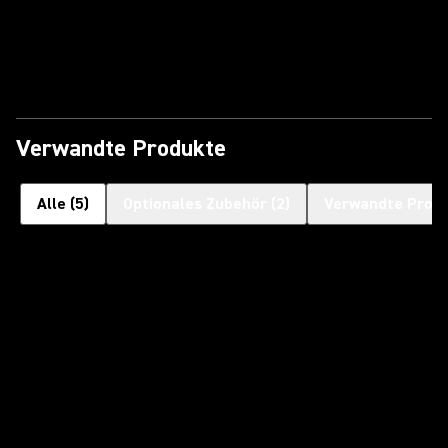
Video abspielen
Verwandte Produkte
Alle
(
5
)
Optionales Zubehör
(
2
)
Verwandte Prod