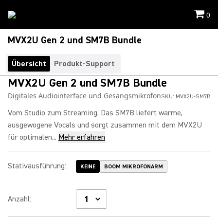
0
MVX2U Gen 2 und SM7B Bundle
Übersicht
Produkt-Support
MVX2U Gen 2 und SM7B Bundle
Digitales Audiointerface und Gesangsmikrofon
SKU:
MVX2U-SM7B
Vom Studio zum Streaming. Das SM7B liefert warme,
ausgewogene Vocals und sorgt zusammen mit dem MVX2U
für optimalen...
Mehr erfahren
Stativausführung
:
KEINE
BOOM MIKROFONARM
Anzahl
: