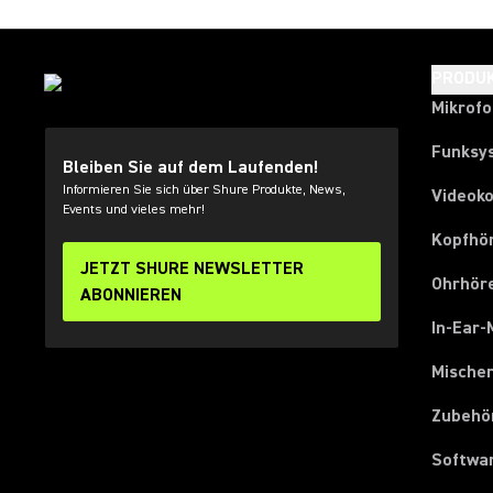
PRODU
Mikrof
Funksy
Bleiben Sie auf dem Laufenden!
Informieren Sie sich über Shure Produkte, News,
Videok
Events und vieles mehr!
Kopfhö
JETZT SHURE NEWSLETTER
Ohrhör
ABONNIEREN
In-Ear-
Mische
Zubehö
Softwa