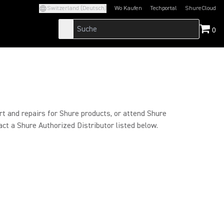
Switzerland (Deutsch)
Wo Kaufen
Techportal
ShureCloud
(Opens in a new tab)
(Opens in a new t
0
rt and repairs for Shure products, or attend Shure
act a Shure Authorized Distributor listed below.