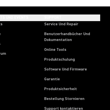
HTS UND EVENTS
SUPPORT
ts
Service Und Repair
e
Benutzerhandbücher Und
Dokumentation
s
Online Tools
rum
Produktschulung
Software Und Firmware
Garantie
Produktsicherheit
(Opens in a ne
Bestellung Stornieren
Support kontaktieren