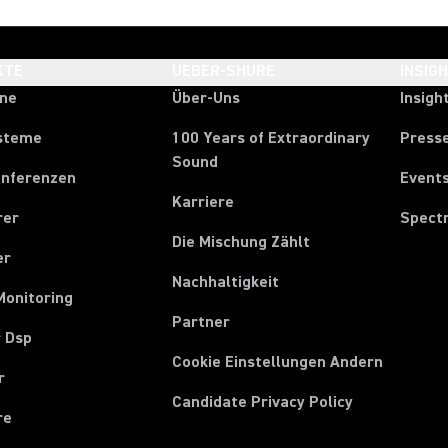
KTE
UEBER-SHURE
INSIG
one
Über-Uns
Insigh
steme
100 Years of Extraordinary
Press
Sound
onferenzen
Event
Karriere
rer
Spect
Die Mischung Zählt
er
Nachhaltigkeit
Monitoring
Partner
r Dsp
Cookie Einstellungen Andern
r
Candidate Privacy Policy
re