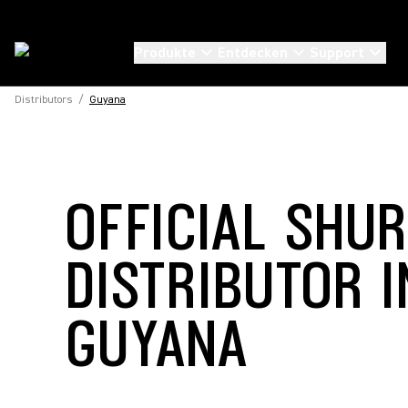
Produkte
Entdecken
Support
Distributors
/
Guyana
OFFICIAL SHU
DISTRIBUTOR I
GUYANA