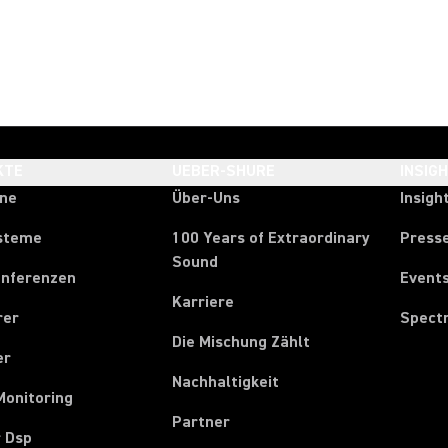
KTE
UEBER-SHURE
INSIG
one
Über-Uns
Insigh
steme
100 Years of Extraordinary
Press
Sound
onferenzen
Event
Karriere
rer
Spect
Die Mischung Zählt
er
Nachhaltigkeit
Monitoring
Partner
r Dsp