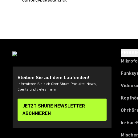
carfon@bellsouth.net
PRODU
Mikrof
Funksy
Bleiben Sie auf dem Laufenden!
Informieren Sie sich über Shure Produkte, News,
Videok
Events und vieles mehr!
Kopfhö
JETZT SHURE NEWSLETTER
Ohrhör
ABONNIEREN
In-Ear-
Mische