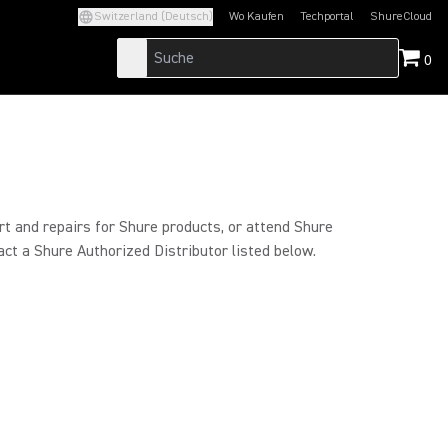
Switzerland (Deutsch)
Wo Kaufen
Techportal
ShureCloud
(Opens in a new tab)
(Opens in a new t
0
rt and repairs for Shure products, or attend Shure
act a Shure Authorized Distributor listed below.