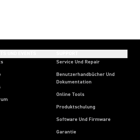
HTS UND EVENTS
SUPPORT
ts
Service Und Repair
e
Benutzerhandbücher Und
Dokumentation
s
Online Tools
rum
Produktschulung
Software Und Firmware
Garantie