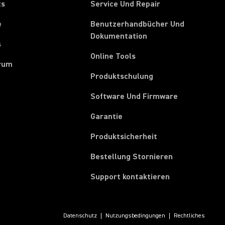
ts
Service Und Repair
e
Benutzerhandbücher Und
Dokumentation
s
Online Tools
rum
Produktschulung
Software Und Firmware
Garantie
Produktsicherheit
(Opens in a ne
Bestellung Stornieren
Support kontaktieren
Datenschutz
Nutzungsbedingungen
Rechtliches