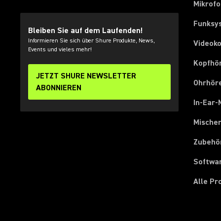
Mikrof
Funksy
Bleiben Sie auf dem Laufenden!
Informieren Sie sich über Shure Produkte, News,
Videok
Events und vieles mehr!
Kopfhö
JETZT SHURE NEWSLETTER
Ohrhör
ABONNIEREN
In-Ear-
Mische
Zubehö
Softwa
Alle P
(Opens in a new tab)
(Opens in a new tab)
(Opens in a new tab)
(Opens in a new tab)
(Opens in a new tab)
(Opens in a new tab)
(Opens in a new tab)