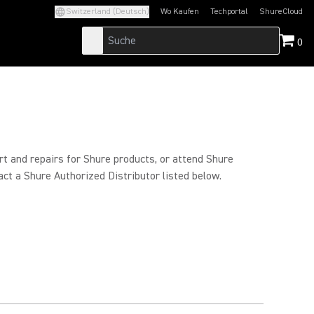
Switzerland (Deutsch)
Wo Kaufen
Techportal
ShureCloud
(Opens in a new tab)
(Opens in a new t
0
rt and repairs for Shure products, or attend Shure
act a Shure Authorized Distributor listed below.