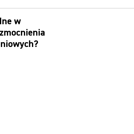
dne w
wzmocnienia
eniowych?