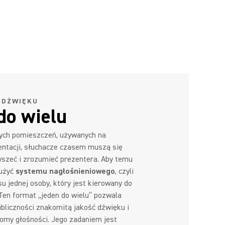
 DŹWIĘKU
do wielu
ych pomieszczeń, używanych na
entacji, słuchacze czasem muszą się
łyszeć i zrozumieć prezentera. Aby temu
 użyć
systemu nagłośnieniowego
, czyli
u jednej osoby, który jest kierowany do
 Ten format „jeden do wielu” pozwala
ubliczności znakomitą jakość dźwięku i
omy głośności. Jego zadaniem jest