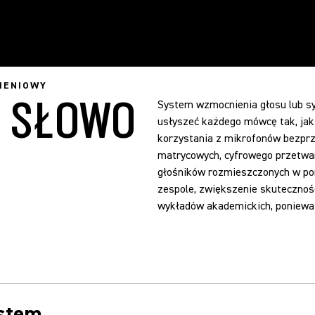
IENIOWY
E SŁOWO
System wzmocnienia głosu lub s
usłyszeć każdego mówcę tak, jak 
korzystania z mikrofonów bezpr
matrycowych, cyfrowego przetwar
głośników rozmieszczonych w po
zespole, zwiększenie skutecznoś
wykładów akademickich, ponieważ
stem