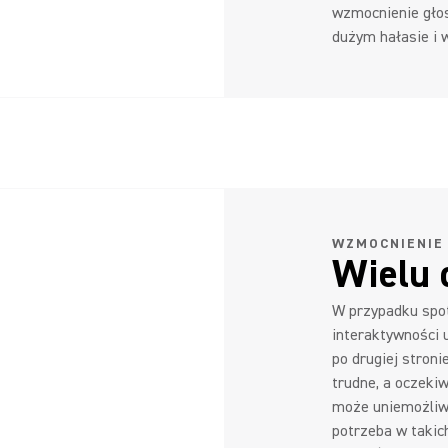
wzmocnienie głosu
dużym hałasie i 
WZMOCNIENIE
Wielu 
W przypadku spo
interaktywności 
po drugiej stron
trudne, a oczeki
może uniemożliw
potrzeba w takich