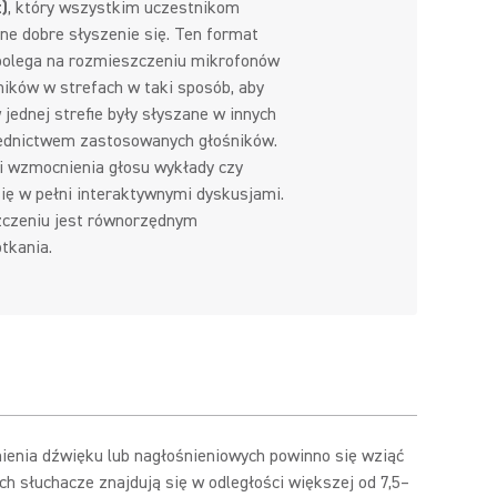
)
, który wszystkim uczestnikom
e dobre słyszenie się. Ten format
 polega na rozmieszczeniu mikrofonów
ników w strefach w taki sposób, aby
jednej strefie były słyszane w innych
rednictwem zastosowanych głośników.
i wzmocnienia głosu wykłady czy
się w pełni interaktywnymi dyskusjami.
czeniu jest równorzędnym
tkania.
nia dźwięku lub nagłośnieniowych powinno się wziąć
ch słuchacze znajdują się w odległości większej od 7,5–