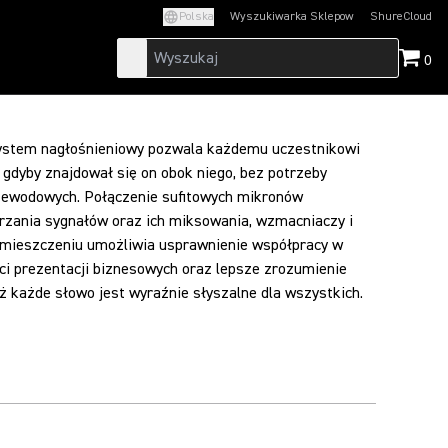
Polska
Wyszukiwarka Sklepow
ShureCloud
(Opens in a new t
0
ystem nagłośnieniowy pozwala każdemu uczestnikowi
gdyby znajdował się on obok niego, bez potrzeby
zewodowych. Połączenie sufitowych mikronów
zania sygnałów oraz ich miksowania, wzmacniaczy i
mieszczeniu umożliwia usprawnienie współpracy w
ci prezentacji biznesowych oraz lepsze zrozumienie
 każde słowo jest wyraźnie słyszalne dla wszystkich.