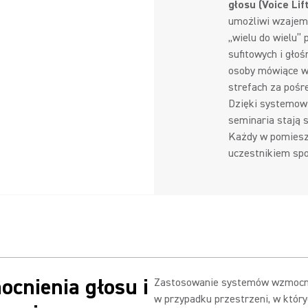
głosu (Voice Lift
umożliwi wzajemn
„wielu do wielu”
sufitowych i głoś
osoby mówiące w 
strefach za poś
Dzięki systemow
seminaria stają 
Każdy w pomiesz
uczestnikiem spo
cnienia głosu i
Zastosowanie systemów wzmocnie
w przypadku przestrzeni, w który