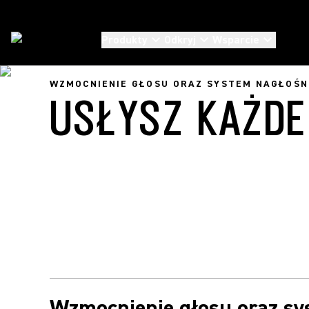
Produkty
Odkryj
Wsparcie
Zastosowania
/
Voice Lift And Sound Reinforcement
WZMOCNIENIE GŁOSU ORAZ SYSTEM NAGŁOŚN
USŁYSZ KAŻD
Wzmocnienie głosu oraz sy