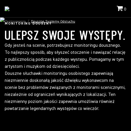
0
Zastosowania
/
Douszne Systemy Odsluchu
MONITORING DOUSZNY
ULEPSZ SWOJE WYSTĘPY.
Gdy jesteś na scenie, potrzebujesz monitoringu dousznego.
To najlepszy sposób, aby słyszeć otoczenie i nawiązać relację
z publicznością podczas każdego występu. Pomagamy w tym
artystom i muzykom od dziesięcioleci.
Douszne słuchawki monitoringu osobistego zapewniają
niezmiennie doskonałą jakość dźwięku wykonawcom na
scenie bez problemów związanych z monitorami scenicznymi,
niezależnie od ograniczeń wynikających z lokalizacji. Ten
niezmienny poziom jakości zapewnia umożliwia również
powtarzanie legendarnych występów co wieczór.