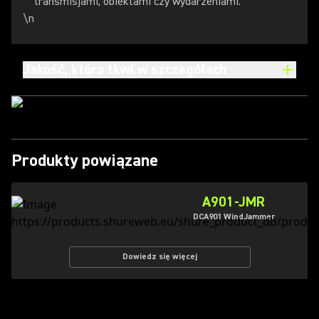
transmisjami, obiektami czy wydarzeniami.
\n
Jakość, która tkwi w szczegółach
Produkty powiązane
A901-JMR
DCA901 WindJammer
Dowiedz się więcej