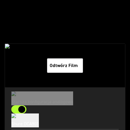
Odtwórz film
Odtwórz Film
Starsza konfiguracja analogowa
Shure DCA901