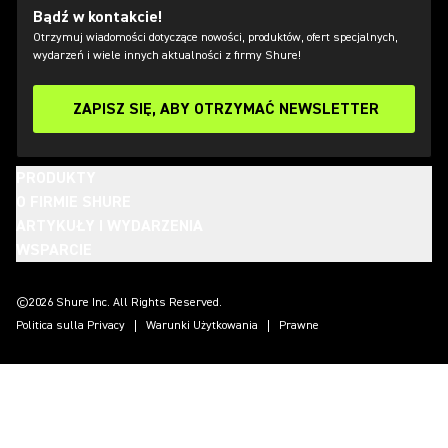
Bądź w kontakcie!
Otrzymuj wiadomości dotyczące nowości, produktów, ofert specjalnych,
wydarzeń i wiele innych aktualności z firmy Shure!
ZAPISZ SIĘ, ABY OTRZYMAĆ NEWSLETTER
PRODUKTY
O FIRMIE SHURE
ARTYKUŁY I WYDARZENIA
WSPARCIE
(Opens in a new tab)
(Opens in a new tab)
(Opens in a new tab)
(Opens in a new tab)
(Opens in a new tab)
(Opens in a new tab)
(Opens in a new tab)
©2026 Shure Inc. All Rights Reserved.
Politica sulla Privacy
Warunki Użytkowania
Prawne