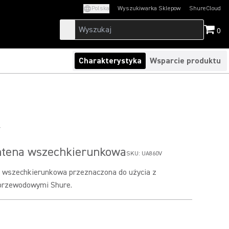
Polska
Wyszukiwarka Sklepow
ShureCloud
(Opens in a new t
0
Charakterystyka
Wsparcie produktu
V
tena wszechkierunkowa
SKU:
UA860V
 wszechkierunkowa przeznaczona do użycia z
przewodowymi Shure.