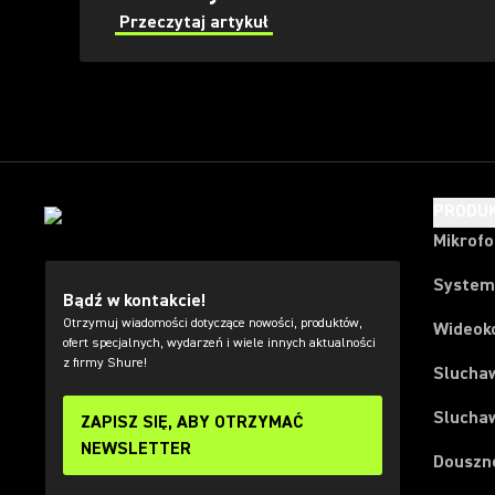
Przeczytaj artykuł
PRODU
Mikrof
System
Bądź w kontakcie!
Otrzymuj wiadomości dotyczące nowości, produktów,
Wideok
ofert specjalnych, wydarzeń i wiele innych aktualności
z firmy Shure!
Slucha
Slucha
ZAPISZ SIĘ, ABY OTRZYMAĆ
NEWSLETTER
Douszn