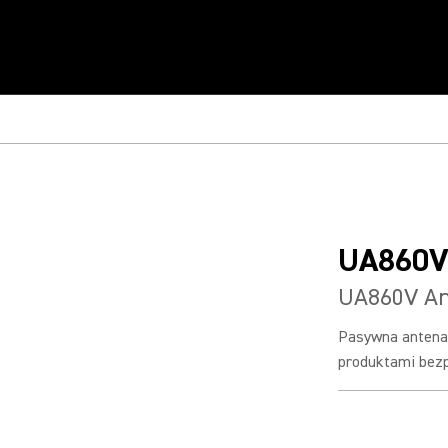
UA860
UA860V An
Pasywna antena
produktami bez