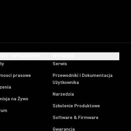
UŁY I WYDARZENIA
WSPARCIE
ły
Serwis
mosci prasowe
Przewodniki i Dokumentacja
Użytkownika
zenia
Narzedzia
misja na Żywo
Szkolenie Produktowe
rum
Software & Firmware
Gwarancja