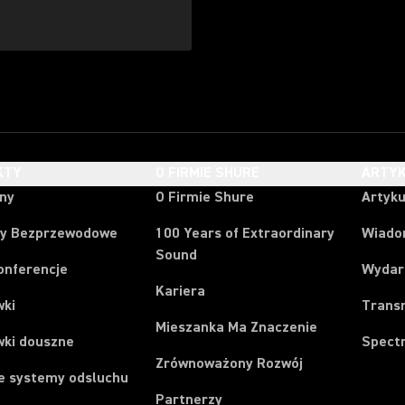
KTY
O FIRMIE SHURE
ARTYK
ony
O Firmie Shure
Artyku
y Bezprzewodowe
100 Years of Extraordinary
Wiado
Sound
onferencje
Wydar
Kariera
wki
Trans
Mieszanka Ma Znaczenie
wki douszne
Spect
Zrównoważony Rozwój
e systemy odsluchu
Partnerzy