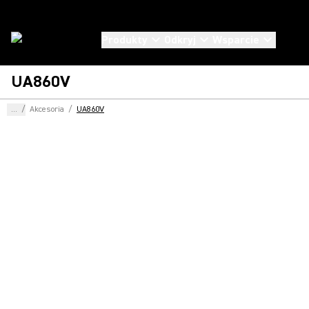
Produkty
Odkryj
Wsparcie
UA860V
...
/
Akcesoria
/
UA860V