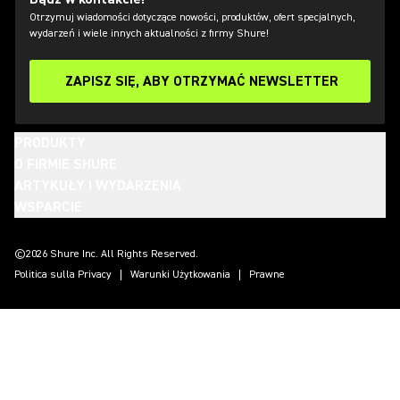
Otrzymuj wiadomości dotyczące nowości, produktów, ofert specjalnych,
wydarzeń i wiele innych aktualności z firmy Shure!
ZAPISZ SIĘ, ABY OTRZYMAĆ NEWSLETTER
PRODUKTY
O FIRMIE SHURE
ARTYKUŁY I WYDARZENIA
WSPARCIE
(Opens in a new tab)
(Opens in a new tab)
(Opens in a new tab)
(Opens in a new tab)
(Opens in a new tab)
(Opens in a new tab)
(Opens in a new tab)
©2026 Shure Inc. All Rights Reserved.
Politica sulla Privacy
Warunki Użytkowania
Prawne