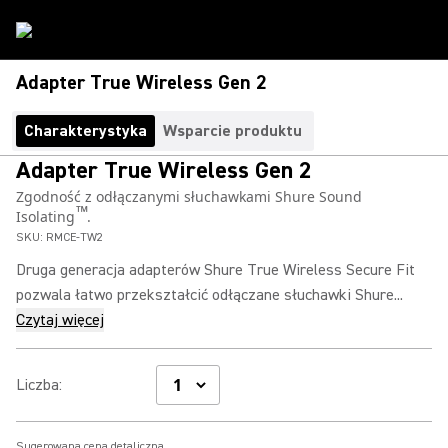
Adapter True Wireless Gen 2
Charakterystyka
Wsparcie produktu
Adapter True Wireless Gen 2
Zgodność z odłączanymi słuchawkami Shure Sound
™
Isolating
.
SKU:
RMCE-TW2
Druga generacja adapterów Shure True Wireless Secure Fit
pozwala łatwo przekształcić odłączane słuchawki Shure...
Czytaj więcej
Liczba
:
Sugerowana cena detaliczna