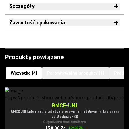
Szczegóły
Zawartość opakowania
Produkty powiązane
Wszystko
(
4
)
Porównywalne produkty
(
1
)
Produk
RMCE-UNI
RMCE UNI Uniwersalny kabel ze sterowaniem zdalnym i mikrofonem
do słuchawek SE
Sugerowana cena detaliczna
170,00 ZŁ
199,00 ZŁ