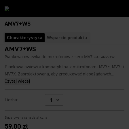
AMV7+WS
Charakterystyka
Wsparcie produktu
AMV7+WS
Piankowa owiewka do mikrofonów z serii MV7
SKU:
AMV7+WS
Piankowa owiewka kompatybilna z mikrofonami MV7+, MV7i i
MV7X. Zaprojektowana, aby zredukować niepożądanych...
Czytaj więcej
Liczba
:
Sugerowana cena detaliczna
59,00 zł