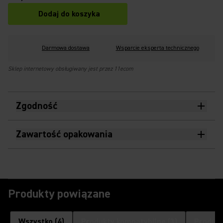
Dodaj do koszyka
Darmowa dostawa
Wsparcie eksperta technicznego
Sklep internetowy obsługiwany jest przez 11ecom
Zgodność
Zawartość opakowania
Produkty powiązane
Wszystko
(
4
)
Produkty kompatybilne
(
3
)
Produkt