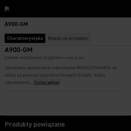
A900-GM
Charakterystyka
Wsparcie produktu
A900-GM
Zestaw montażowy Gripple
SKU:
A900-S-GM
Umożliwia zawieszenie mikrofonów MXA920/MXA925 od
sufitu za pomocą łączników linowych Gripple. Kable
odpowiedniej...
Czytaj więcej
Produkty powiązane