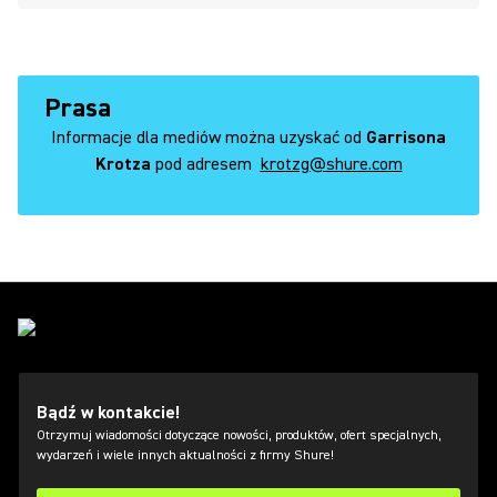
Prasa
Informacje dla mediów można uzyskać od
Garrisona
Krotza
pod adresem
krotzg@shure.com
Bądź w kontakcie!
Otrzymuj wiadomości dotyczące nowości, produktów, ofert specjalnych,
wydarzeń i wiele innych aktualności z firmy Shure!