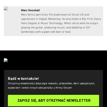
Marc Henshall
Marc forms part of our Pro Audio team at Shure UK and
specialises in Digital Marketing. He also holds a BSc First Class
Hons Degree in Music Technology. When not at work he enjoys
playing the guitar, producing music, and dabbling in DIY
(preferably with a good craft beer or two).
Bądź w kontakcie!
Otrzymuj wiadomości dotyczące nowości, produktów, ofert specjalnych,
wydarzeń i wiele innych aktualności z firmy Shure!
ZAPISZ SIĘ, ABY OTRZYMAĆ NEWSLETTER