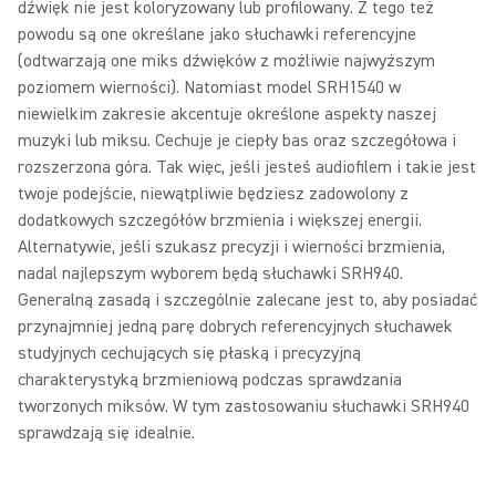
dźwięk nie jest koloryzowany lub profilowany. Z tego też
powodu są one określane jako słuchawki referencyjne
(odtwarzają one miks dźwięków z możliwie najwyższym
poziomem wierności). Natomiast model SRH1540 w
niewielkim zakresie akcentuje określone aspekty naszej
muzyki lub miksu. Cechuje je ciepły bas oraz szczegółowa i
rozszerzona góra. Tak więc, jeśli jesteś audiofilem i takie jest
twoje podejście, niewątpliwie będziesz zadowolony z
dodatkowych szczegółów brzmienia i większej energii.
Alternatywie, jeśli szukasz precyzji i wierności brzmienia,
nadal najlepszym wyborem będą słuchawki SRH940.
Generalną zasadą i szczególnie zalecane jest to, aby posiadać
przynajmniej jedną parę dobrych referencyjnych słuchawek
studyjnych cechujących się płaską i precyzyjną
charakterystyką brzmieniową podczas sprawdzania
tworzonych miksów. W tym zastosowaniu słuchawki SRH940
sprawdzają się idealnie.